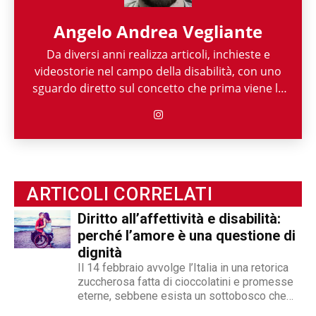
Angelo Andrea Vegliante
Da diversi anni realizza articoli, inchieste e
videostorie nel campo della disabilità, con uno
sguardo diretto sul concetto che prima viene la
persona e poi la sua disabilità. Grazie alla sua
esperienza nel mondo associazionistico italiano
e internazionale, Angelo Andrea Vegliante ha
potuto allargare le proprie competenze,
ottenendo capacità eclettiche che gli
permettono di spaziare tra giornalismo,
ARTICOLI CORRELATI
videogiornalismo e speakeraggio radiofonico. La
Diritto all’affettività e disabilità:
sua impronta stilistica è da sempre al servizio
perché l’amore è una questione di
dei temi sociali: si fa portavoce delle fasce più
dignità
deboli della società, spinto dall'irrefrenabile
Il 14 febbraio avvolge l’Italia in una retorica
curiosità. L’immancabile sete di verità lo
zuccherosa fatta di cioccolatini e promesse
contraddistingue per la dedizione al fact
eterne, sebbene esista un sottobosco che
checking in campo giornalistico e come capo
condanna milioni di individui all’interno di uno