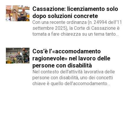
redattore del nostro magazine online.
stigma sociale secondo cui l’amore non è né
Cassazione: licenziamento solo
un’opzione commerciale né un dato di di fatto,
ma...
dopo soluzioni concrete
Con una recente ordinanza (n. 24994 dell’11
settembre 2025), la Corte di Cassazione è
tornata a fare chiarezza su un tema tanto
delicato quanto attuale: la legittimità del
licenziamento nei confronti di un dipendente
Cos’è l’«accomodamento
che, a causa di una sopraggiunta disabilità,
non è più...
ragionevole» nel lavoro delle
persone con disabilità
Nel contesto dell’attività lavorativa delle
persone con disabilità, uno dei concetti
chiave è quello dell’accomodamento
ragionevole. Per AbilityChannel e per
chiunque si occupi di lavoro, diritti umani e
accessibilità, è importante capire che cosa si
intende, quando deve essere applicato e
quali sono le...