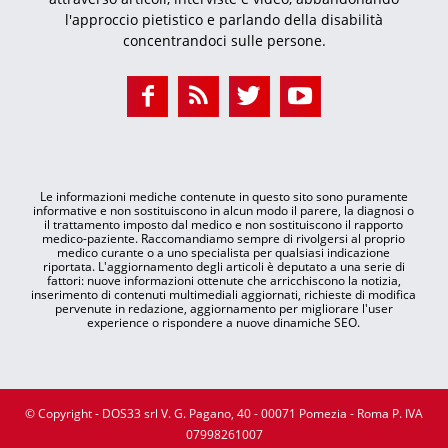
l'approccio pietistico e parlando della disabilità
concentrandoci sulle persone.
Le informazioni mediche contenute in questo sito sono puramente
informative e non sostituiscono in alcun modo il parere, la diagnosi o
il trattamento imposto dal medico e non sostituiscono il rapporto
medico-paziente. Raccomandiamo sempre di rivolgersi al proprio
medico curante o a uno specialista per qualsiasi indicazione
riportata. L'aggiornamento degli articoli è deputato a una serie di
fattori: nuove informazioni ottenute che arricchiscono la notizia,
inserimento di contenuti multimediali aggiornati, richieste di modifica
pervenute in redazione, aggiornamento per migliorare l'user
experience o rispondere a nuove dinamiche SEO.
© Copyright - DOS33 srl V. G. Pagano, 40 - 00071 Pomezia - Roma P. IVA
07998261007