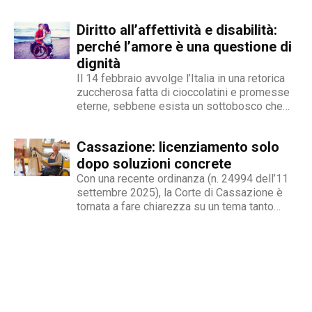
a protagonista assoluto dell’handbike, la sua
contraddistingue per la dedizione al fact
storia è diventata un riferimento anche nel
checking in campo giornalistico e come capo
Diritto all’affettività e disabilità:
racconto di Abilitychannel. Dalla Formula 1
redattore del nostro magazine online.
all’handbike: cosa è successo Il 15
perché l’amore è una questione di
settembre 2001,...
dignità
Il 14 febbraio avvolge l’Italia in una retorica
zuccherosa fatta di cioccolatini e promesse
eterne, sebbene esista un sottobosco che
condanna milioni di individui all’interno di uno
stigma sociale secondo cui l’amore non è né
Cassazione: licenziamento solo
un’opzione commerciale né un dato di di fatto,
ma...
dopo soluzioni concrete
Con una recente ordinanza (n. 24994 dell’11
settembre 2025), la Corte di Cassazione è
tornata a fare chiarezza su un tema tanto
delicato quanto attuale: la legittimità del
licenziamento nei confronti di un dipendente
che, a causa di una sopraggiunta disabilità,
non è più...