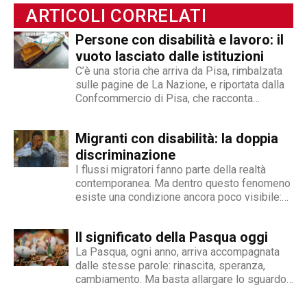
ottenendo capacità eclettiche che gli
ARTICOLI CORRELATI
permettono di spaziare tra giornalismo,
videogiornalismo e speakeraggio radiofonico. La
Persone con disabilità e lavoro: il
sua impronta stilistica è da sempre al servizio
vuoto lasciato dalle istituzioni
dei temi sociali: si fa portavoce delle fasce più
C’è una storia che arriva da Pisa, rimbalzata
deboli della società, spinto dall'irrefrenabile
sulle pagine de La Nazione, e riportata dalla
Confcommercio di Pisa, che racconta
curiosità. L’immancabile sete di verità lo
perfettamente dove nasce e dove si arena la
contraddistingue per la dedizione al fact
gestione dell'inserimento lavorativo delle
checking in campo giornalistico e come capo
Migranti con disabilità: la doppia
persone con disabilità in Italia. Una madre e
redattore del nostro magazine online.
un padre hanno deciso...
discriminazione
I flussi migratori fanno parte della realtà
contemporanea. Ma dentro questo fenomeno
esiste una condizione ancora poco visibile:
quella delle persone migranti con disabilità,
esposte a una doppia fragilità che spesso si
Il significato della Pasqua oggi
traduce in discriminazione intersezionale.
Perché il fenomeno esiste Le cause sono
La Pasqua, ogni anno, arriva accompagnata
diverse e spesso...
dalle stesse parole: rinascita, speranza,
cambiamento. Ma basta allargare lo sguardo
oltre le nostre abitudini per capire quanto
queste parole rischino di perdere significato.