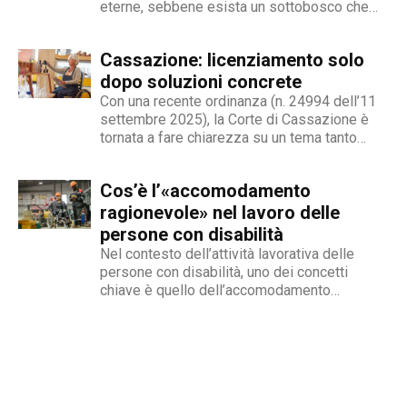
eterne, sebbene esista un sottobosco che
contraddistingue per la dedizione al fact
condanna milioni di individui all’interno di uno
checking in campo giornalistico e come capo
stigma sociale secondo cui l’amore non è né
redattore del nostro magazine online.
Cassazione: licenziamento solo
un’opzione commerciale né un dato di di fatto,
ma...
dopo soluzioni concrete
Con una recente ordinanza (n. 24994 dell’11
settembre 2025), la Corte di Cassazione è
tornata a fare chiarezza su un tema tanto
delicato quanto attuale: la legittimità del
licenziamento nei confronti di un dipendente
Cos’è l’«accomodamento
che, a causa di una sopraggiunta disabilità,
non è più...
ragionevole» nel lavoro delle
persone con disabilità
Nel contesto dell’attività lavorativa delle
persone con disabilità, uno dei concetti
chiave è quello dell’accomodamento
ragionevole. Per AbilityChannel e per
chiunque si occupi di lavoro, diritti umani e
accessibilità, è importante capire che cosa si
intende, quando deve essere applicato e
quali sono le...