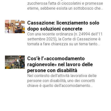
curiosità. L’immancabile sete di verità lo
zuccherosa fatta di cioccolatini e promesse
eterne, sebbene esista un sottobosco che
contraddistingue per la dedizione al fact
condanna milioni di individui all’interno di uno
checking in campo giornalistico e come capo
stigma sociale secondo cui l’amore non è né
redattore del nostro magazine online.
Cassazione: licenziamento solo
un’opzione commerciale né un dato di di fatto,
ma...
dopo soluzioni concrete
Con una recente ordinanza (n. 24994 dell’11
settembre 2025), la Corte di Cassazione è
tornata a fare chiarezza su un tema tanto
delicato quanto attuale: la legittimità del
licenziamento nei confronti di un dipendente
Cos’è l’«accomodamento
che, a causa di una sopraggiunta disabilità,
non è più...
ragionevole» nel lavoro delle
persone con disabilità
Nel contesto dell’attività lavorativa delle
persone con disabilità, uno dei concetti
chiave è quello dell’accomodamento
ragionevole. Per AbilityChannel e per
chiunque si occupi di lavoro, diritti umani e
accessibilità, è importante capire che cosa si
intende, quando deve essere applicato e
quali sono le...