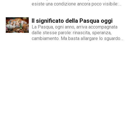
esiste una condizione ancora poco visibile:
quella delle persone migranti con disabilità,
esposte a una doppia fragilità che spesso si
Il significato della Pasqua oggi
traduce in discriminazione intersezionale.
Perché il fenomeno esiste Le cause sono
La Pasqua, ogni anno, arriva accompagnata
diverse e spesso...
dalle stesse parole: rinascita, speranza,
cambiamento. Ma basta allargare lo sguardo
oltre le nostre abitudini per capire quanto
queste parole rischino di perdere significato.
Mentre si celebrano riti e tradizioni, nel
mondo si continua a scappare dalle guerre,...