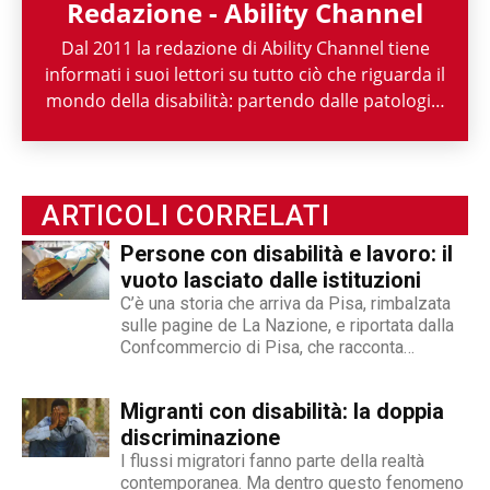
Redazione - Ability Channel
Dal 2011 la redazione di Ability Channel tiene
informati i suoi lettori su tutto ciò che riguarda il
mondo della disabilità: partendo dalle patologie,
passando per le attività di enti ed associazioni,
fino ad arrivare a raccontarne la spettacolarità
sportiva paralimpica. Ability Channel è
l'approccio positivo alla disabilità, una risorsa
ARTICOLI CORRELATI
fondamentale della nostra società.
Persone con disabilità e lavoro: il
vuoto lasciato dalle istituzioni
C’è una storia che arriva da Pisa, rimbalzata
sulle pagine de La Nazione, e riportata dalla
Confcommercio di Pisa, che racconta
perfettamente dove nasce e dove si arena la
gestione dell'inserimento lavorativo delle
Migranti con disabilità: la doppia
persone con disabilità in Italia. Una madre e
un padre hanno deciso...
discriminazione
I flussi migratori fanno parte della realtà
contemporanea. Ma dentro questo fenomeno