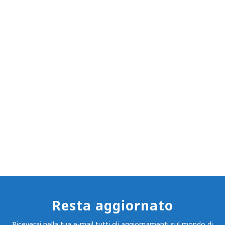
Resta aggiornato
Riceverai nella tua e-mail tutti gli aggiornamenti sul mondo di