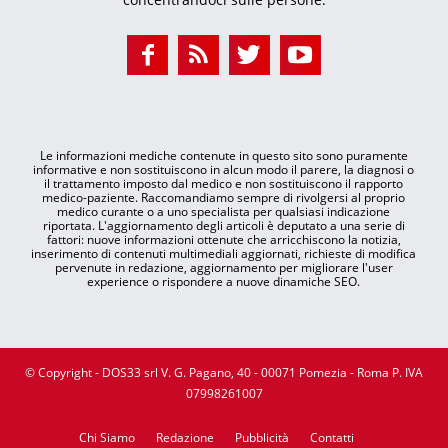
Le informazioni mediche contenute in questo sito sono puramente
informative e non sostituiscono in alcun modo il parere, la diagnosi o
il trattamento imposto dal medico e non sostituiscono il rapporto
medico-paziente. Raccomandiamo sempre di rivolgersi al proprio
medico curante o a uno specialista per qualsiasi indicazione
riportata. L'aggiornamento degli articoli è deputato a una serie di
fattori: nuove informazioni ottenute che arricchiscono la notizia,
inserimento di contenuti multimediali aggiornati, richieste di modifica
pervenute in redazione, aggiornamento per migliorare l'user
experience o rispondere a nuove dinamiche SEO.
© Copyright - DOS33 srl V. G. Pagano, 40 - 00071 Pomezia - Roma P. IVA
07998261007
Chi Siamo
Redazione
Pubblicità
Contatti