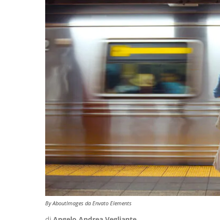
By AboutImages da Envato Elements
di
Angelo Andrea Vegliante