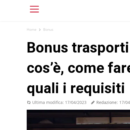
Home
Bonus
Bonus trasporti
cos’è, come fa
quali i requisiti
Redazione:
Ultima modifica:
17/04/2023
17/04