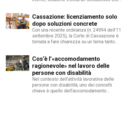
condanna milioni di individui all’interno di uno
stigma sociale secondo cui l’amore non è né
Cassazione: licenziamento solo
un’opzione commerciale né un dato di di fatto,
ma...
dopo soluzioni concrete
Con una recente ordinanza (n. 24994 dell’11
settembre 2025), la Corte di Cassazione è
tornata a fare chiarezza su un tema tanto
delicato quanto attuale: la legittimità del
licenziamento nei confronti di un dipendente
Cos’è l’«accomodamento
che, a causa di una sopraggiunta disabilità,
non è più...
ragionevole» nel lavoro delle
persone con disabilità
Nel contesto dell’attività lavorativa delle
persone con disabilità, uno dei concetti
chiave è quello dell’accomodamento
ragionevole. Per AbilityChannel e per
chiunque si occupi di lavoro, diritti umani e
accessibilità, è importante capire che cosa si
intende, quando deve essere applicato e
quali sono le...