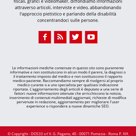
fiscali, grafici e videomaker, diffondiamo informazioni
attraverso articoli, interviste e video, abbandonando
l'approccio pietistico e parlando della disabilità
concentrandoci sulle persone.
Le informazioni mediche contenute in questo sito sono puramente
informative e non sostituiscono in alcun modo il parere, la diagnosi o
il trattamento imposto dal medico e non sostituiscono il rapporto
medico-paziente. Raccomandiamo sempre di rivolgersi al proprio
medico curante o a uno specialista per qualsiasi indicazione
riportata. L'aggiornamento degli articoli è deputato a una serie di
fattori: nuove informazioni ottenute che arricchiscono la notizia,
inserimento di contenuti multimediali aggiornati, richieste di modifica
pervenute in redazione, aggiornamento per migliorare l'user
experience o rispondere a nuove dinamiche SEO.
© Copyright - DOS33 srl V. G. Pagano, 40 - 00071 Pomezia - Roma P. IVA