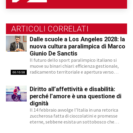
sportiva paralimpica. Ability Channel è
l'approccio positivo alla disabilità, una
risorsa fondamentale della nostra
società.
ARTICOLI CORRELATI
Dalle scuole a Los Angeles 2028: la
nuova cultura paralimpica di Marco
Giunio De Sanctis
Il futuro dello sport paralimpico italiano si
muove su binari chiari: efficienza gestionale,
radicamento territoriale e apertura verso
00:10:58
l'innovazione. Marco Giunio De Sanctis, alla
guida del Comitato Italiano Paralimpico (CIP),
Diritto all’affettività e disabilità:
ha delineato una strategia che punta a
trasformare il movimento da ente di gestione...
perché l’amore è una questione di
dignità
Il 14 febbraio avvolge l’Italia in una retorica
zuccherosa fatta di cioccolatini e promesse
eterne, sebbene esista un sottobosco che
condanna milioni di individui all’interno di uno