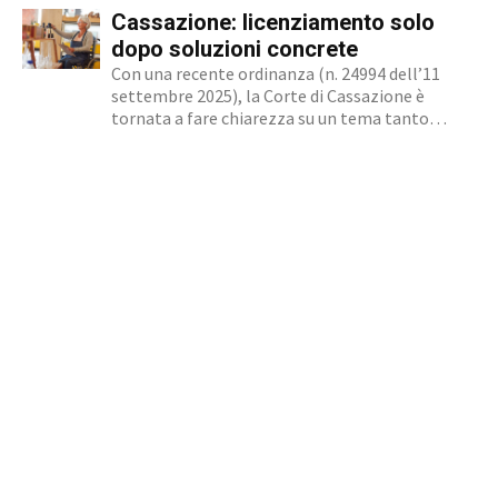
stigma sociale secondo cui l’amore non è né
Cassazione: licenziamento solo
un’opzione commerciale né un dato di di fatto,
ma...
dopo soluzioni concrete
Con una recente ordinanza (n. 24994 dell’11
settembre 2025), la Corte di Cassazione è
tornata a fare chiarezza su un tema tanto
delicato quanto attuale: la legittimità del
licenziamento nei confronti di un dipendente
che, a causa di una sopraggiunta disabilità, non
è più...