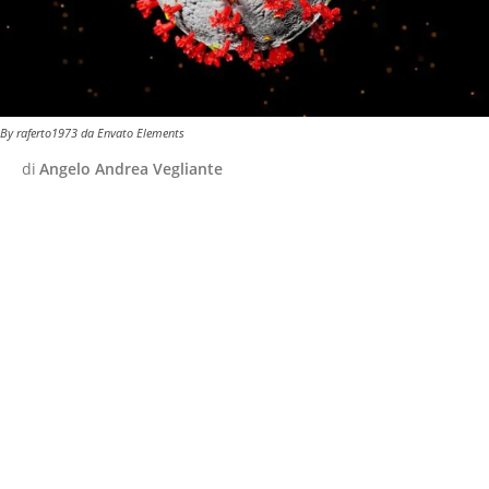
By raferto1973 da Envato Elements
di
Angelo Andrea Vegliante