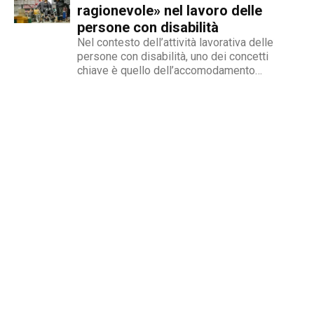
non è più...
ragionevole» nel lavoro delle
persone con disabilità
Nel contesto dell’attività lavorativa delle
persone con disabilità, uno dei concetti
chiave è quello dell’accomodamento
ragionevole. Per AbilityChannel e per
chiunque si occupi di lavoro, diritti umani e
accessibilità, è importante capire che cosa si
intende, quando deve essere applicato e
quali sono le...