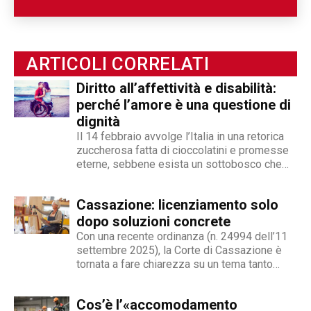
e internazionale, Angelo Andrea Vegliante ha
potuto allargare le proprie competenze,
ottenendo capacità eclettiche che gli
ARTICOLI CORRELATI
permettono di spaziare tra giornalismo,
videogiornalismo e speakeraggio radiofonico. La
Diritto all’affettività e disabilità:
sua impronta stilistica è da sempre al servizio
perché l’amore è una questione di
dei temi sociali: si fa portavoce delle fasce più
dignità
deboli della società, spinto dall'irrefrenabile
Il 14 febbraio avvolge l’Italia in una retorica
curiosità. L’immancabile sete di verità lo
zuccherosa fatta di cioccolatini e promesse
eterne, sebbene esista un sottobosco che
contraddistingue per la dedizione al fact
condanna milioni di individui all’interno di uno
checking in campo giornalistico e come capo
stigma sociale secondo cui l’amore non è né
redattore del nostro magazine online.
Cassazione: licenziamento solo
un’opzione commerciale né un dato di di fatto,
ma...
dopo soluzioni concrete
Con una recente ordinanza (n. 24994 dell’11
settembre 2025), la Corte di Cassazione è
tornata a fare chiarezza su un tema tanto
delicato quanto attuale: la legittimità del
licenziamento nei confronti di un dipendente
Cos’è l’«accomodamento
che, a causa di una sopraggiunta disabilità,