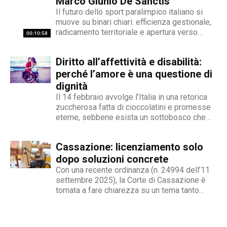
Marco Giunio De Sanctis
deboli della società, spinto dall'irrefrenabile
Il futuro dello sport paralimpico italiano si
curiosità. L’immancabile sete di verità lo
muove su binari chiari: efficienza gestionale,
contraddistingue per la dedizione al fact
radicamento territoriale e apertura verso
00:10:58
checking in campo giornalistico e come capo
l'innovazione. Marco Giunio De Sanctis, alla
redattore del nostro magazine online.
guida del Comitato Italiano Paralimpico (CIP),
Diritto all’affettività e disabilità:
ha delineato una strategia che punta a
trasformare il movimento da ente di
perché l’amore è una questione di
gestione...
dignità
Il 14 febbraio avvolge l’Italia in una retorica
zuccherosa fatta di cioccolatini e promesse
eterne, sebbene esista un sottobosco che
condanna milioni di individui all’interno di uno
stigma sociale secondo cui l’amore non è né
Cassazione: licenziamento solo
un’opzione commerciale né un dato di di fatto,
ma...
dopo soluzioni concrete
Con una recente ordinanza (n. 24994 dell’11
settembre 2025), la Corte di Cassazione è
tornata a fare chiarezza su un tema tanto
delicato quanto attuale: la legittimità del
licenziamento nei confronti di un dipendente
che, a causa di una sopraggiunta disabilità,