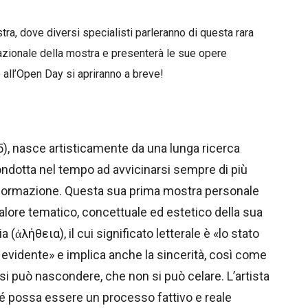
ra, dove diversi specialisti parleranno di questa rara
 razionale della mostra e presenterà le sue opere
 all’Open Day si apriranno a breve!
’85), nasce artisticamente da una lunga ricerca
ondotta nel tempo ad avvicinarsi sempre di più
asformazione. Questa sua prima mostra personale
 valore tematico, concettuale ed estetico della sua
a (ἀλήθεια), il cui significato letterale è «lo stato
 evidente» e implica anche la sincerità, così come
n si può nascondere, che non si può celare. L’artista
sé possa essere un processo fattivo e reale