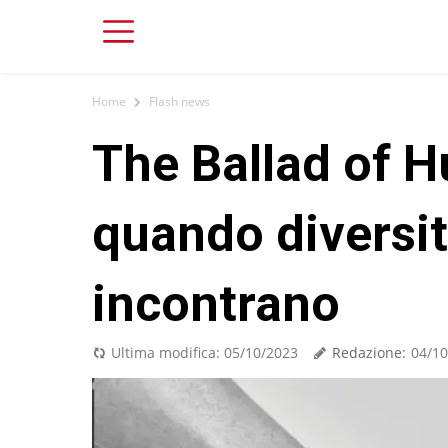
Home
Flash news
The Ballad of 
quando diversit
incontrano
Redazione:
Ultima modifica:
05/10/2023
04/10