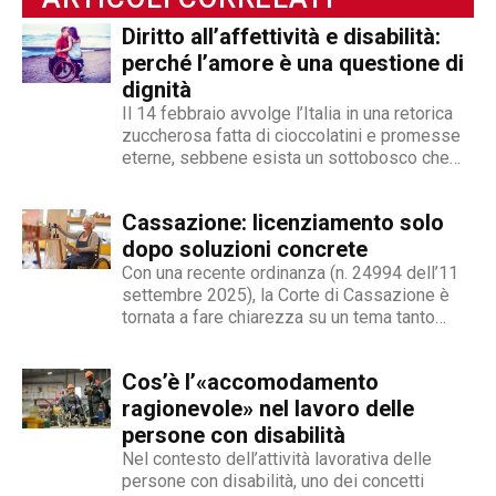
videogiornalismo e speakeraggio radiofonico. La
Diritto all’affettività e disabilità:
sua impronta stilistica è da sempre al servizio
perché l’amore è una questione di
dei temi sociali: si fa portavoce delle fasce più
dignità
deboli della società, spinto dall'irrefrenabile
Il 14 febbraio avvolge l’Italia in una retorica
curiosità. L’immancabile sete di verità lo
zuccherosa fatta di cioccolatini e promesse
contraddistingue per la dedizione al fact
eterne, sebbene esista un sottobosco che
checking in campo giornalistico e come capo
condanna milioni di individui all’interno di uno
redattore del nostro magazine online.
stigma sociale secondo cui l’amore non è né
Cassazione: licenziamento solo
un’opzione commerciale né un dato di di fatto,
ma...
dopo soluzioni concrete
Con una recente ordinanza (n. 24994 dell’11
settembre 2025), la Corte di Cassazione è
tornata a fare chiarezza su un tema tanto
delicato quanto attuale: la legittimità del
licenziamento nei confronti di un dipendente
Cos’è l’«accomodamento
che, a causa di una sopraggiunta disabilità,
non è più...
ragionevole» nel lavoro delle
persone con disabilità
Nel contesto dell’attività lavorativa delle
persone con disabilità, uno dei concetti