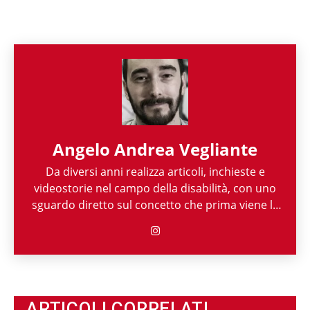
Angelo Andrea Vegliante
Da diversi anni realizza articoli, inchieste e
videostorie nel campo della disabilità, con uno
sguardo diretto sul concetto che prima viene la
persona e poi la sua disabilità. Grazie alla sua
esperienza nel mondo associazionistico italiano
e internazionale, Angelo Andrea Vegliante ha
potuto allargare le proprie competenze,
ottenendo capacità eclettiche che gli
permettono di spaziare tra giornalismo,
ARTICOLI CORRELATI