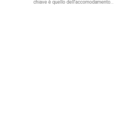
chiave è quello dell’accomodamento
ragionevole. Per AbilityChannel e per
chiunque si occupi di lavoro, diritti umani e
accessibilità, è importante capire che cosa si
intende, quando deve essere applicato e
quali sono le...