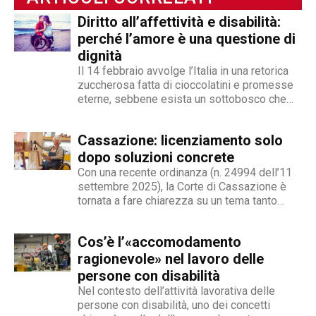
fondamentale della nostra società.
Diritto all’affettività e disabilità:
perché l’amore è una questione di
dignità
Il 14 febbraio avvolge l’Italia in una retorica
zuccherosa fatta di cioccolatini e promesse
eterne, sebbene esista un sottobosco che
condanna milioni di individui all’interno di uno
stigma sociale secondo cui l’amore non è né
Cassazione: licenziamento solo
un’opzione commerciale né un dato di di fatto,
ma...
dopo soluzioni concrete
Con una recente ordinanza (n. 24994 dell’11
settembre 2025), la Corte di Cassazione è
tornata a fare chiarezza su un tema tanto
delicato quanto attuale: la legittimità del
licenziamento nei confronti di un dipendente
Cos’è l’«accomodamento
che, a causa di una sopraggiunta disabilità,
non è più...
ragionevole» nel lavoro delle
persone con disabilità
Nel contesto dell’attività lavorativa delle
persone con disabilità, uno dei concetti