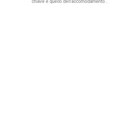
chiave è quello dell’accomodamento
ragionevole. Per AbilityChannel e per
chiunque si occupi di lavoro, diritti umani e
accessibilità, è importante capire che cosa si
intende, quando deve essere applicato e
quali sono le...