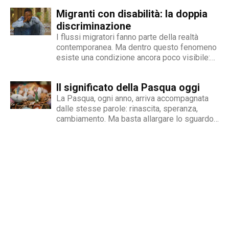
checking in campo giornalistico e come capo
gestione dell'inserimento lavorativo delle
Migranti con disabilità: la doppia
persone con disabilità in Italia. Una madre e
redattore del nostro magazine online.
un padre hanno deciso...
discriminazione
I flussi migratori fanno parte della realtà
contemporanea. Ma dentro questo fenomeno
esiste una condizione ancora poco visibile:
quella delle persone migranti con disabilità,
esposte a una doppia fragilità che spesso si
Il significato della Pasqua oggi
traduce in discriminazione intersezionale.
Perché il fenomeno esiste Le cause sono
La Pasqua, ogni anno, arriva accompagnata
diverse e spesso...
dalle stesse parole: rinascita, speranza,
cambiamento. Ma basta allargare lo sguardo
oltre le nostre abitudini per capire quanto
queste parole rischino di perdere significato.
Mentre si celebrano riti e tradizioni, nel
mondo si continua a scappare dalle guerre,...