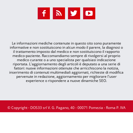
Le informazioni mediche contenute in questo sito sono puramente
informative e non sostituiscono in alcun modo il parere, la diagnosi o
il trattamento imposto dal medico e non sostituiscono il rapporto
medico-paziente. Raccomandiamo sempre di rivolgersi al proprio
medico curante o a uno specialista per qualsiasi indicazione
riportata. L'aggiornamento degli articoli è deputato a una serie di
fattori: nuove informazioni ottenute che arricchiscono la notizia,
inserimento di contenuti multimediali aggiornati, richieste di modifica
pervenute in redazione, aggiornamento per migliorare l'user
experience o rispondere a nuove dinamiche SEO.
© Copyright - DOS33 srl V. G. Pagano, 40 - 00071 Pomezia - Roma P. IVA
07998261007
Chi Siamo
Redazione
Pubblicità
Contatti