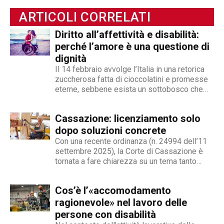
organizzazioni non profit. Come ideatrice del
progetto Sensuability, affronta il tema sulla
ARTICOLI CORRELATI
sessualità e la disabilità anche per
Diritto all’affettività e disabilità:
Abilitychannel ed Heyoka, parlandone in modo
perché l’amore è una questione di
ironico e leggero.
dignità
Il 14 febbraio avvolge l’Italia in una retorica
zuccherosa fatta di cioccolatini e promesse
eterne, sebbene esista un sottobosco che
condanna milioni di individui all’interno di uno
stigma sociale secondo cui l’amore non è né
Cassazione: licenziamento solo
un’opzione commerciale né un dato di di fatto,
ma...
dopo soluzioni concrete
Con una recente ordinanza (n. 24994 dell’11
settembre 2025), la Corte di Cassazione è
tornata a fare chiarezza su un tema tanto
delicato quanto attuale: la legittimità del
licenziamento nei confronti di un dipendente
Cos’è l’«accomodamento
che, a causa di una sopraggiunta disabilità,
non è più...
ragionevole» nel lavoro delle
persone con disabilità