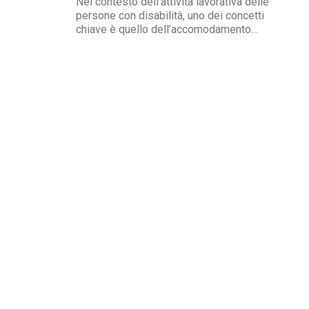
Nel contesto dell’attività lavorativa delle
persone con disabilità, uno dei concetti
chiave è quello dell’accomodamento
ragionevole. Per AbilityChannel e per
chiunque si occupi di lavoro, diritti umani e
accessibilità, è importante capire che cosa si
intende, quando deve essere applicato e
quali sono le...