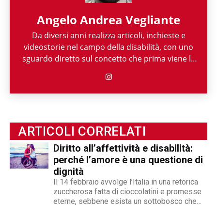
Angelo Andrea Vegliante
Da diversi anni realizza articoli, inchieste e
videostorie nel campo della disabilità, con uno
sguardo diretto sul concetto che prima viene la
persona e poi la sua disabilità. Grazie alla sua
esperienza nel mondo associazionistico italiano
e internazionale, Angelo Andrea Vegliante ha
potuto allargare le proprie competenze,
ottenendo capacità eclettiche che gli
permettono di spaziare tra giornalismo,
ARTICOLI CORRELATI
videogiornalismo e speakeraggio radiofonico. La
Diritto all’affettività e disabilità:
sua impronta stilistica è da sempre al servizio
perché l’amore è una questione di
dei temi sociali: si fa portavoce delle fasce più
dignità
deboli della società, spinto dall'irrefrenabile
Il 14 febbraio avvolge l’Italia in una retorica
curiosità. L’immancabile sete di verità lo
zuccherosa fatta di cioccolatini e promesse
contraddistingue per la dedizione al fact
eterne, sebbene esista un sottobosco che
checking in campo giornalistico e come capo
condanna milioni di individui all’interno di uno