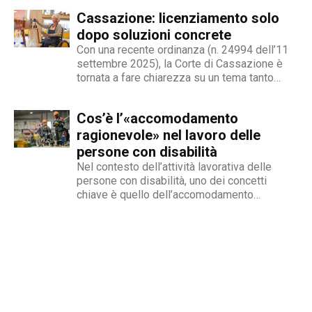
redattore del nostro magazine online.
stigma sociale secondo cui l’amore non è né
Cassazione: licenziamento solo
un’opzione commerciale né un dato di di fatto,
ma...
dopo soluzioni concrete
Con una recente ordinanza (n. 24994 dell’11
settembre 2025), la Corte di Cassazione è
tornata a fare chiarezza su un tema tanto
delicato quanto attuale: la legittimità del
licenziamento nei confronti di un dipendente
Cos’è l’«accomodamento
che, a causa di una sopraggiunta disabilità,
non è più...
ragionevole» nel lavoro delle
persone con disabilità
Nel contesto dell’attività lavorativa delle
persone con disabilità, uno dei concetti
chiave è quello dell’accomodamento
ragionevole. Per AbilityChannel e per
chiunque si occupi di lavoro, diritti umani e
accessibilità, è importante capire che cosa si
intende, quando deve essere applicato e
quali sono le...