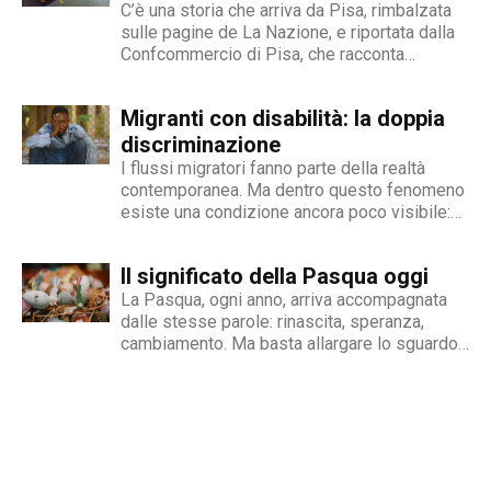
dei temi sociali: si fa portavoce delle fasce più
C’è una storia che arriva da Pisa, rimbalzata
deboli della società, spinto dall'irrefrenabile
sulle pagine de La Nazione, e riportata dalla
Confcommercio di Pisa, che racconta
curiosità. L’immancabile sete di verità lo
perfettamente dove nasce e dove si arena la
contraddistingue per la dedizione al fact
gestione dell'inserimento lavorativo delle
checking in campo giornalistico e come capo
Migranti con disabilità: la doppia
persone con disabilità in Italia. Una madre e
redattore del nostro magazine online.
un padre hanno deciso...
discriminazione
I flussi migratori fanno parte della realtà
contemporanea. Ma dentro questo fenomeno
esiste una condizione ancora poco visibile:
quella delle persone migranti con disabilità,
esposte a una doppia fragilità che spesso si
Il significato della Pasqua oggi
traduce in discriminazione intersezionale.
Perché il fenomeno esiste Le cause sono
La Pasqua, ogni anno, arriva accompagnata
diverse e spesso...
dalle stesse parole: rinascita, speranza,
cambiamento. Ma basta allargare lo sguardo
oltre le nostre abitudini per capire quanto
queste parole rischino di perdere significato.
Mentre si celebrano riti e tradizioni, nel
mondo si continua a scappare dalle guerre,...