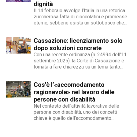
dignità
Il 14 febbraio avvolge l’Italia in una retorica
zuccherosa fatta di cioccolatini e promesse
eterne, sebbene esista un sottobosco che
condanna milioni di individui all’interno di uno
stigma sociale secondo cui l’amore non è né
Cassazione: licenziamento solo
un’opzione commerciale né un dato di di fatto,
ma...
dopo soluzioni concrete
Con una recente ordinanza (n. 24994 dell’11
settembre 2025), la Corte di Cassazione è
tornata a fare chiarezza su un tema tanto
delicato quanto attuale: la legittimità del
licenziamento nei confronti di un dipendente
Cos’è l’«accomodamento
che, a causa di una sopraggiunta disabilità,
non è più...
ragionevole» nel lavoro delle
persone con disabilità
Nel contesto dell’attività lavorativa delle
persone con disabilità, uno dei concetti
chiave è quello dell’accomodamento
ragionevole. Per AbilityChannel e per
chiunque si occupi di lavoro, diritti umani e
accessibilità, è importante capire che cosa si