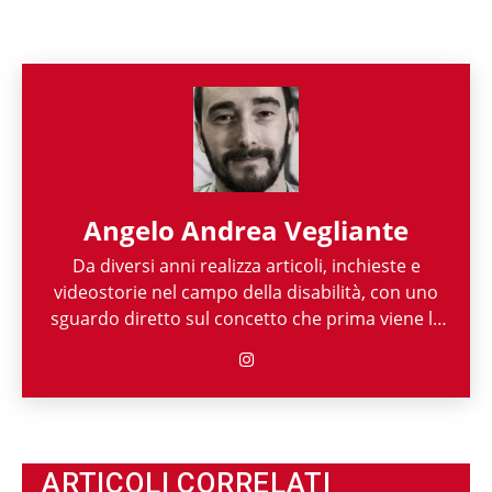
Angelo Andrea Vegliante
Da diversi anni realizza articoli, inchieste e
videostorie nel campo della disabilità, con uno
sguardo diretto sul concetto che prima viene la
persona e poi la sua disabilità. Grazie alla sua
esperienza nel mondo associazionistico italiano
e internazionale, Angelo Andrea Vegliante ha
potuto allargare le proprie competenze,
ottenendo capacità eclettiche che gli
permettono di spaziare tra giornalismo,
ARTICOLI CORRELATI