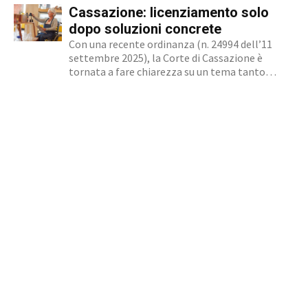
Cassazione: licenziamento solo
un’opzione commerciale né un dato di di fatto,
ma...
dopo soluzioni concrete
Con una recente ordinanza (n. 24994 dell’11
settembre 2025), la Corte di Cassazione è
tornata a fare chiarezza su un tema tanto
delicato quanto attuale: la legittimità del
licenziamento nei confronti di un dipendente
che, a causa di una sopraggiunta disabilità, non
è più...