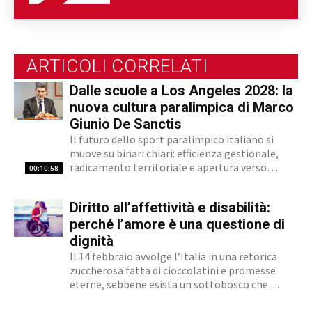
sportiva paralimpica. Ability Channel è
l'approccio positivo alla disabilità, una
risorsa fondamentale della nostra
società.
ARTICOLI CORRELATI
Dalle scuole a Los Angeles 2028: la
nuova cultura paralimpica di Marco
Giunio De Sanctis
Il futuro dello sport paralimpico italiano si
muove su binari chiari: efficienza gestionale,
radicamento territoriale e apertura verso
00:10:58
l'innovazione. Marco Giunio De Sanctis, alla
guida del Comitato Italiano Paralimpico (CIP),
Diritto all’affettività e disabilità:
ha delineato una strategia che punta a
trasformare il movimento da ente di gestione...
perché l’amore è una questione di
dignità
Il 14 febbraio avvolge l’Italia in una retorica
zuccherosa fatta di cioccolatini e promesse
eterne, sebbene esista un sottobosco che
condanna milioni di individui all’interno di uno
stigma sociale secondo cui l’amore non è né