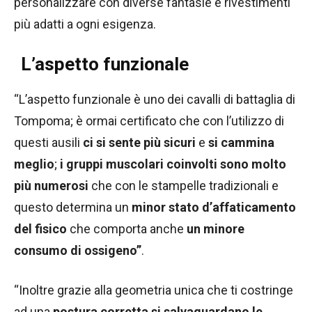
personalizzare con diverse fantasie e rivestimenti
più adatti a ogni esigenza.
L’aspetto funzionale
“L’aspetto funzionale è uno dei cavalli di battaglia di
Tompoma; è ormai certificato che con l’utilizzo di
questi ausili
ci si sente più sicuri
e
si cammina
meglio
;
i gruppi muscolari coinvolti sono molto
più numerosi
che con le stampelle tradizionali e
questo determina un
minor stato d’affaticamento
del fisico
che comporta anche
un minore
consumo di ossigeno”
.
“Inoltre grazie alla geometria unica che ti costringe
ad una
postura corretta
si salvaguardano le