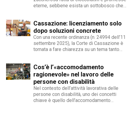
contraddistingue per la dedizione al fact
eterne, sebbene esista un sottobosco che
checking in campo giornalistico e come capo
condanna milioni di individui all’interno di uno
redattore del nostro magazine online.
stigma sociale secondo cui l’amore non è né
Cassazione: licenziamento solo
un’opzione commerciale né un dato di di fatto,
ma...
dopo soluzioni concrete
Con una recente ordinanza (n. 24994 dell’11
settembre 2025), la Corte di Cassazione è
tornata a fare chiarezza su un tema tanto
delicato quanto attuale: la legittimità del
licenziamento nei confronti di un dipendente
Cos’è l’«accomodamento
che, a causa di una sopraggiunta disabilità,
non è più...
ragionevole» nel lavoro delle
persone con disabilità
Nel contesto dell’attività lavorativa delle
persone con disabilità, uno dei concetti
chiave è quello dell’accomodamento
ragionevole. Per AbilityChannel e per
chiunque si occupi di lavoro, diritti umani e
accessibilità, è importante capire che cosa si
intende, quando deve essere applicato e
quali sono le...