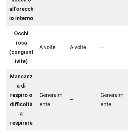
all’orecch
io interno
Occhi
rosa
A volte
A volte
–
(congiunt
ivite)
Mancanz
a di
respiro o
Generalm
Generalm
–
difficoltà
ente
ente
a
respirare