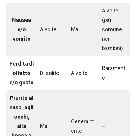
A volte
Nausea
(più
e/o
A volte
Mai
comune
vomito
nei
bambini)
Perdita di
Rarament
olfatto
Di solito
A volte
e
e/o gusto
Prurito al
naso, agli
occhi,
Generalm
alla
Mai
–
ente
bocca o