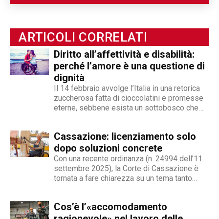
e internazionale, Angelo Andrea Vegliante ha
potuto allargare le proprie competenze,
ottenendo capacità eclettiche che gli
ARTICOLI CORRELATI
permettono di spaziare tra giornalismo,
videogiornalismo e speakeraggio radiofonico. La
Diritto all’affettività e disabilità:
sua impronta stilistica è da sempre al servizio
perché l’amore è una questione di
dei temi sociali: si fa portavoce delle fasce più
dignità
deboli della società, spinto dall'irrefrenabile
Il 14 febbraio avvolge l’Italia in una retorica
curiosità. L’immancabile sete di verità lo
zuccherosa fatta di cioccolatini e promesse
eterne, sebbene esista un sottobosco che
contraddistingue per la dedizione al fact
condanna milioni di individui all’interno di uno
checking in campo giornalistico e come capo
stigma sociale secondo cui l’amore non è né
redattore del nostro magazine online.
Cassazione: licenziamento solo
un’opzione commerciale né un dato di di fatto,
ma...
dopo soluzioni concrete
Con una recente ordinanza (n. 24994 dell’11
settembre 2025), la Corte di Cassazione è
tornata a fare chiarezza su un tema tanto
delicato quanto attuale: la legittimità del
licenziamento nei confronti di un dipendente
Cos’è l’«accomodamento
che, a causa di una sopraggiunta disabilità,
non è più...
ragionevole» nel lavoro delle