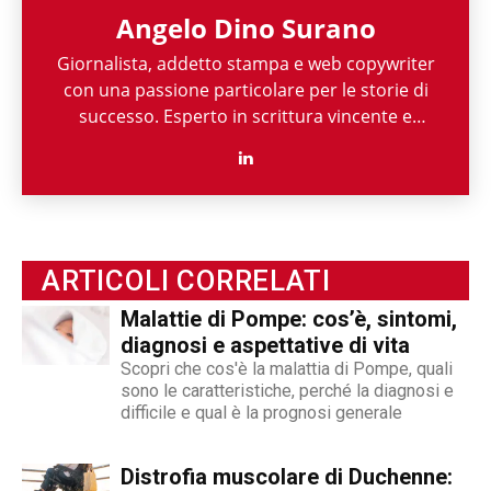
Angelo Dino Surano
Giornalista, addetto stampa e web copywriter
con una passione particolare per le storie di
successo. Esperto in scrittura vincente e
comunicazione digitale, è innamorato della
parola e delle sue innumerevoli sfaccettature
dal 1983. La vita gli ha messo davanti sfide
titaniche e lui ha risposto con le sue armi più
potenti: resilienza e spirito di abnegazione.
Secondo la sua forma mentis, il contenuto
ARTICOLI CORRELATI
migliore è quello che deve ancora scrivere.
Malattie di Pompe: cos’è, sintomi,
diagnosi e aspettative di vita
Scopri che cos'è la malattia di Pompe, quali
sono le caratteristiche, perché la diagnosi e
difficile e qual è la prognosi generale
Distrofia muscolare di Duchenne: