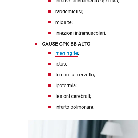
intenso allenamento sportivo;
rabdomiolisi;
miosite;
iniezioni intramuscolari.
CAUSE CPK-BB ALTO
:
meningite
;
ictus;
tumore al cervello;
ipotermia;
lesioni cerebrali;
infarto polmonare.