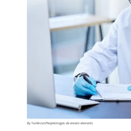
By YuriArcursPeopleimages da envato elements