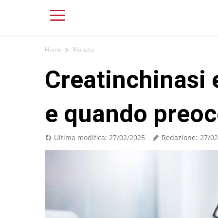
Home
Malattie
Creatinchinasi e
e quando preoc
Redazione:
Ultima modifica:
27/02/2025
27/02