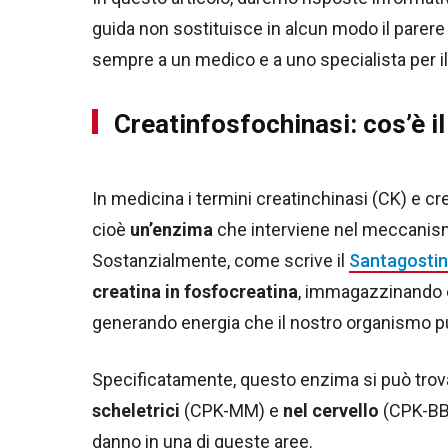
guida non sostituisce in alcun modo il parere
sempre a un medico e a uno specialista per il
Creatinfosfochinasi: cos’è i
In medicina i termini creatinchinasi (CK) e c
cioè
un’enzima
che interviene nel meccanismo
Sostanzialmente, come scrive il
Santagosti
creatina in fosfocreatina
, immagazzinando e
generando energia che il nostro organismo p
Specificatamente, questo enzima si può tro
scheletrici
(CPK-MM) e
nel cervello
(CPK-BB).
danno in una di queste aree.