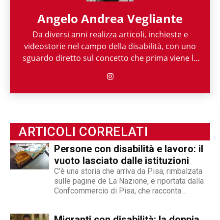
Angelo Andrea Vegliante
Da diversi anni realizza articoli, inchieste e
videostorie nel campo della disabilità, con uno
sguardo diretto sul concetto che prima viene la
persona e poi la sua disabilità. Grazie alla sua
esperienza nel mondo associazionistico italiano
e internazionale, Angelo Andrea Vegliante ha
potuto allargare le proprie competenze,
ottenendo capacità eclettiche che gli
permettono di spaziare tra giornalismo,
ARTICOLI CORRELATI
videogiornalismo e speakeraggio radiofonico. La
Persone con disabilità e lavoro: il
sua impronta stilistica è da sempre al servizio
vuoto lasciato dalle istituzioni
dei temi sociali: si fa portavoce delle fasce più
C’è una storia che arriva da Pisa, rimbalzata
deboli della società, spinto dall'irrefrenabile
sulle pagine de La Nazione, e riportata dalla
curiosità. L’immancabile sete di verità lo
Confcommercio di Pisa, che racconta
contraddistingue per la dedizione al fact
perfettamente dove nasce e dove si arena la
checking in campo giornalistico e come capo
gestione dell'inserimento lavorativo delle
Migranti con disabilità: la doppia