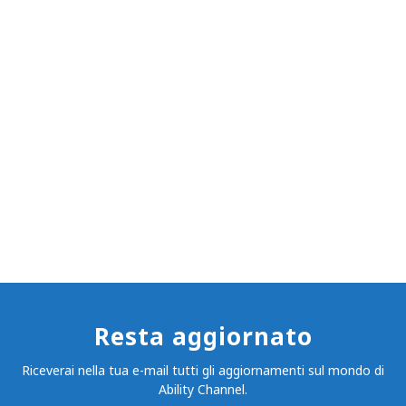
Resta aggiornato
Riceverai nella tua e-mail tutti gli aggiornamenti sul mondo di
Ability Channel.