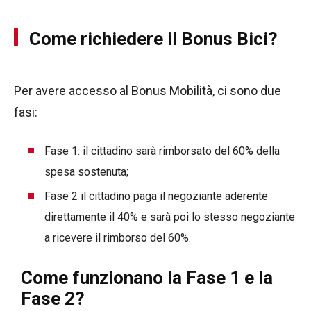
Come richiedere il Bonus Bici?
Per avere accesso al Bonus Mobilità, ci sono due
fasi:
Fase 1: il cittadino sarà rimborsato del 60% della
spesa sostenuta;
Fase 2 il cittadino paga il negoziante aderente
direttamente il 40% e sarà poi lo stesso negoziante
a ricevere il rimborso del 60%.
Come funzionano la Fase 1 e la
Fase 2?