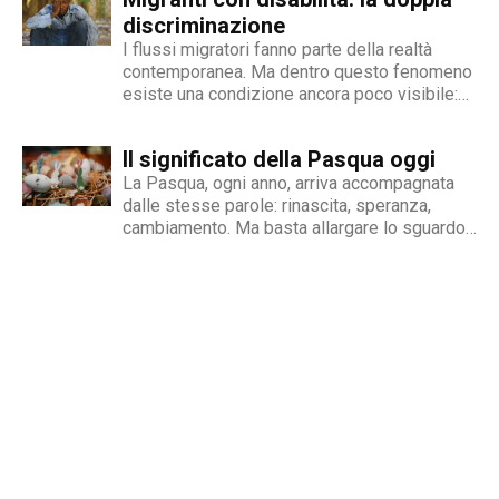
persone con disabilità in Italia. Una madre e
redattore del nostro magazine online.
un padre hanno deciso...
discriminazione
I flussi migratori fanno parte della realtà
contemporanea. Ma dentro questo fenomeno
esiste una condizione ancora poco visibile:
quella delle persone migranti con disabilità,
esposte a una doppia fragilità che spesso si
Il significato della Pasqua oggi
traduce in discriminazione intersezionale.
Perché il fenomeno esiste Le cause sono
La Pasqua, ogni anno, arriva accompagnata
diverse e spesso...
dalle stesse parole: rinascita, speranza,
cambiamento. Ma basta allargare lo sguardo
oltre le nostre abitudini per capire quanto
queste parole rischino di perdere significato.
Mentre si celebrano riti e tradizioni, nel
mondo si continua a scappare dalle guerre,...