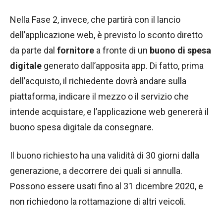
Nella Fase 2, invece, che partirà con il lancio
dell’applicazione web, è previsto lo sconto diretto
da parte dal
fornitore
a fronte di un
buono di spesa
digitale
generato dall’apposita app. Di fatto, prima
dell’acquisto, il richiedente dovrà andare sulla
piattaforma, indicare il mezzo o il servizio che
intende acquistare, e l’applicazione web genererà il
buono spesa digitale da consegnare.
Il buono richiesto ha una validità di 30 giorni dalla
generazione, a decorrere dei quali si annulla.
Possono essere usati fino al 31 dicembre 2020, e
non richiedono la rottamazione di altri veicoli.