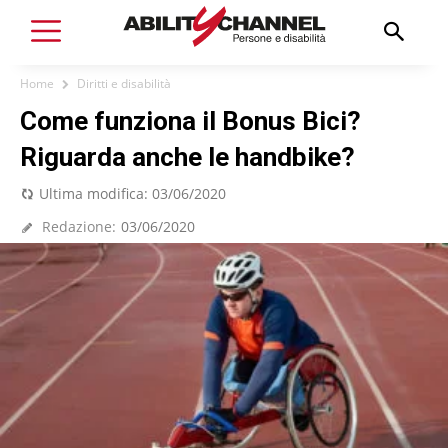
Home
Diritti e disabilità
Come funziona il Bonus Bici?
Riguarda anche le handbike?
Ultima modifica:
03/06/2020
Redazione:
03/06/2020