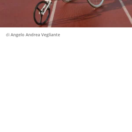
di
Angelo Andrea Vegliante