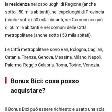
la
residenza
nei capoluoghi di Regione (anche
sotto i 50 mila abitanti), nei capoluoghi di Provincia
(anche sotto i 50 mila abitanti, nei Comuni con più
di 50 mila abitanti e nei comuni delle Città
metropolitane (anche sotto i 50 mila abitati).
Le Città metropolitane sono Bari, Bologna, Cagliari,
Catania, Firenze, Genova, Messina, Milano, Napoli,
Palermo, Reggio Calabria, Roma, Torino, Venezia.
Bonus Bici: cosa posso
acquistare?
Il Bonus Bici può essere richiesto e usato una sola