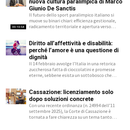
nuova cultura paralimpica di Marco
contraddistingue per la dedizione al fact
Giunio De Sanctis
checking in campo giornalistico e come
capo redattore del nostro magazine
Il futuro dello sport paralimpico italiano si
online.
muove su binari chiari: efficienza gestionale,
radicamento territoriale e apertura verso
00:10:58
l'innovazione. Marco Giunio De Sanctis, alla
guida del Comitato Italiano Paralimpico (CIP),
Diritto all’affettività e disabilità:
ha delineato una strategia che punta a
trasformare il movimento da ente di gestione...
perché l’amore è una questione di
dignità
Il 14 febbraio avvolge l’Italia in una retorica
zuccherosa fatta di cioccolatini e promesse
eterne, sebbene esista un sottobosco che
condanna milioni di individui all’interno di uno
stigma sociale secondo cui l’amore non è né
Cassazione: licenziamento solo
un’opzione commerciale né un dato di di fatto,
ma...
dopo soluzioni concrete
Con una recente ordinanza (n. 24994 dell’11
settembre 2025), la Corte di Cassazione è
tornata a fare chiarezza su un tema tanto
delicato quanto attuale: la legittimità del
licenziamento nei confronti di un dipendente