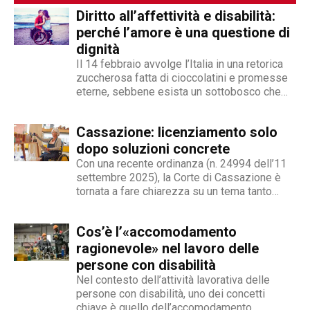
Diritto all’affettività e disabilità:
perché l’amore è una questione di
dignità
Il 14 febbraio avvolge l’Italia in una retorica
zuccherosa fatta di cioccolatini e promesse
eterne, sebbene esista un sottobosco che
condanna milioni di individui all’interno di uno
stigma sociale secondo cui l’amore non è né
Cassazione: licenziamento solo
un’opzione commerciale né un dato di di fatto,
ma...
dopo soluzioni concrete
Con una recente ordinanza (n. 24994 dell’11
settembre 2025), la Corte di Cassazione è
tornata a fare chiarezza su un tema tanto
delicato quanto attuale: la legittimità del
licenziamento nei confronti di un dipendente
Cos’è l’«accomodamento
che, a causa di una sopraggiunta disabilità,
non è più...
ragionevole» nel lavoro delle
persone con disabilità
Nel contesto dell’attività lavorativa delle
persone con disabilità, uno dei concetti
chiave è quello dell’accomodamento