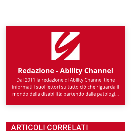
Redazione - Ability Channel
Dal 2011 la redazione di Ability Channel tiene
informati i suoi lettori su tutto ciò che riguarda il
mondo della disabilità: partendo dalle patologie,
passando per le attività di enti ed associazioni,
fino ad arrivare a raccontarne la spettacolarità
sportiva paralimpica. Ability Channel è
l'approccio positivo alla disabilità, una risorsa
ARTICOLI CORRELATI
fondamentale della nostra società.