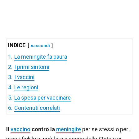
INDICE
nascondi
1.
La meningite fa paura
2.
I primi sintomi
3.
I vaccini
4.
Le regioni
5.
La spesa per vaccinare
6.
Contenuti correlati
Il
vaccino
contro la
meningite
per se stessi o per i
propri figli lo si può fare a spese dello Stato o si