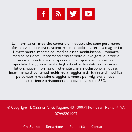
Le informazioni mediche contenute in questo sito sono puramente
informative e non sostituiscono in alcun modo il parere, la diagnosi o
il trattamento imposto dal medico e non sostituiscono il rapporto
medico-paziente. Raccomandiamo sempre di rivolgersi al proprio
medico curante o a uno specialista per qualsiasi indicazione
riportata. L'aggiornamento degli articoli è deputato a una serie di
fattori: nuove informazioni ottenute che arricchiscono la notizia,
inserimento di contenuti multimediali aggiornati, richieste di modifica
pervenute in redazione, aggiornamento per migliorare l'user
experience o rispondere a nuove dinamiche SEO.
© Copyright - DOS33 srl V. G. Pagano, 40 - 00071 Pomezia - Roma P. IVA
07998261007
Chi Siamo
Redazione
Pubblicità
Contatti