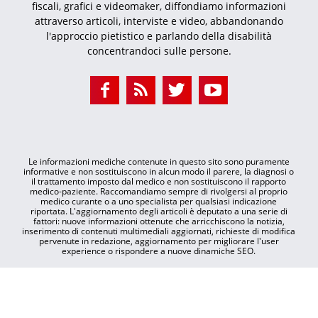
fiscali, grafici e videomaker, diffondiamo informazioni
attraverso articoli, interviste e video, abbandonando
l'approccio pietistico e parlando della disabilità
concentrandoci sulle persone.
Le informazioni mediche contenute in questo sito sono puramente
informative e non sostituiscono in alcun modo il parere, la diagnosi o
il trattamento imposto dal medico e non sostituiscono il rapporto
medico-paziente. Raccomandiamo sempre di rivolgersi al proprio
medico curante o a uno specialista per qualsiasi indicazione
riportata. L'aggiornamento degli articoli è deputato a una serie di
fattori: nuove informazioni ottenute che arricchiscono la notizia,
inserimento di contenuti multimediali aggiornati, richieste di modifica
pervenute in redazione, aggiornamento per migliorare l'user
experience o rispondere a nuove dinamiche SEO.
© Copyright - DOS33 srl V. G. Pagano, 40 - 00071 Pomezia - Roma P. IVA