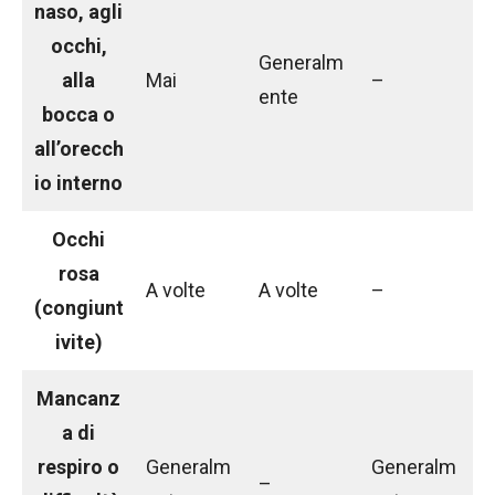
naso, agli
occhi,
Generalm
alla
Mai
–
ente
bocca o
all’orecch
io interno
Occhi
rosa
A volte
A volte
–
(congiunt
ivite)
Mancanz
a di
respiro o
Generalm
Generalm
–