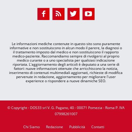
Le informazioni mediche contenute in questo sito sono puramente
informative e non sostituiscono in alcun modo il parere, la diagnosi o
il trattamento imposto dal medico e non sostituiscono il rapporto
medico-paziente. Raccomandiamo sempre di rivolgersi al proprio
medico curante o a uno specialista per qualsiasi indicazione
riportata. L'aggiornamento degli articoli è deputato a una serie di
fattori: nuove informazioni ottenute che arricchiscono la notizia,
inserimento di contenuti multimediali aggiornati, richieste di modifica
pervenute in redazione, aggiornamento per migliorare l'user
experience o rispondere a nuove dinamiche SEO.
© Copyright - DOS33 srl V. G. Pagano, 40 - 00071 Pomezia - Roma P. IVA
07998261007
Chi Siamo
Redazione
Pubblicità
Contatti