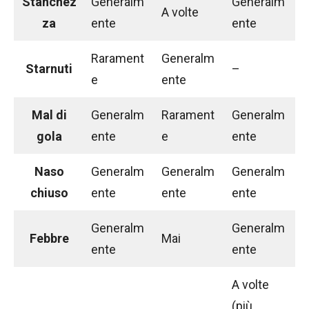
Stanchez
Generalm
Generalm
A volte
za
ente
ente
Rarament
Generalm
Starnuti
–
e
ente
Mal di
Generalm
Rarament
Generalm
gola
ente
e
ente
Naso
Generalm
Generalm
Generalm
chiuso
ente
ente
ente
Generalm
Generalm
Febbre
Mai
ente
ente
A volte
(più