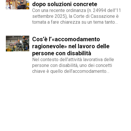
ma...
dopo soluzioni concrete
Con una recente ordinanza (n. 24994 dell’11
settembre 2025), la Corte di Cassazione è
tornata a fare chiarezza su un tema tanto
delicato quanto attuale: la legittimità del
licenziamento nei confronti di un dipendente
Cos’è l’«accomodamento
che, a causa di una sopraggiunta disabilità,
non è più...
ragionevole» nel lavoro delle
persone con disabilità
Nel contesto dell’attività lavorativa delle
persone con disabilità, uno dei concetti
chiave è quello dell’accomodamento
ragionevole. Per AbilityChannel e per
chiunque si occupi di lavoro, diritti umani e
accessibilità, è importante capire che cosa si
intende, quando deve essere applicato e
quali sono le...