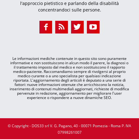
l'approccio pietistico e parlando della disabilità
concentrandoci sulle persone.
Le informazioni mediche contenute in questo sito sono puramente
informative e non sostituiscono in alcun modo il parere, la diagnosi o
il trattamento imposto dal medico e non sostituiscono il rapporto
medico-paziente. Raccomandiamo sempre di rivolgersi al proprio
medico curante o a uno specialista per qualsiasi indicazione
riportata. L'aggiornamento degli articoli è deputato a una serie di
fattori: nuove informazioni ottenute che arricchiscono la notizia,
inserimento di contenuti multimediali aggiornati, richieste di modifica
pervenute in redazione, aggiornamento per migliorare l'user
experience o rispondere a nuove dinamiche SEO.
© Copyright - DOS33 srl V. G. Pagano, 40 - 00071 Pomezia - Roma P. IVA
07998261007