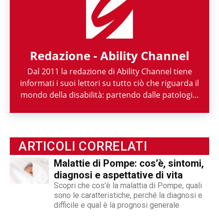
Redazione - Ability Channel
Dal 2011 la redazione di Ability Channel tiene
informati i suoi lettori su tutto ciò che riguarda il
mondo della disabilità: partendo dalle patologie,
passando per le attività di enti ed associazioni,
fino ad arrivare a raccontarne la spettacolarità
sportiva paralimpica. Ability Channel è
l'approccio positivo alla disabilità, una risorsa
ARTICOLI CORRELATI
fondamentale della nostra società.
Malattie di Pompe: cos’è, sintomi,
diagnosi e aspettative di vita
Scopri che cos'è la malattia di Pompe, quali
sono le caratteristiche, perché la diagnosi e
difficile e qual è la prognosi generale