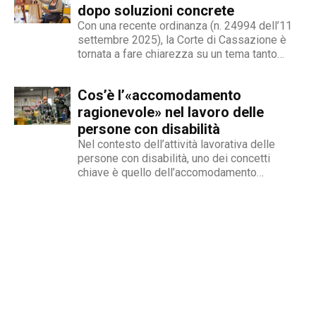
ma...
dopo soluzioni concrete
Con una recente ordinanza (n. 24994 dell’11
settembre 2025), la Corte di Cassazione è
tornata a fare chiarezza su un tema tanto
delicato quanto attuale: la legittimità del
licenziamento nei confronti di un dipendente
Cos’è l’«accomodamento
che, a causa di una sopraggiunta disabilità,
non è più...
ragionevole» nel lavoro delle
persone con disabilità
Nel contesto dell’attività lavorativa delle
persone con disabilità, uno dei concetti
chiave è quello dell’accomodamento
ragionevole. Per AbilityChannel e per
chiunque si occupi di lavoro, diritti umani e
accessibilità, è importante capire che cosa si
intende, quando deve essere applicato e
quali sono le...