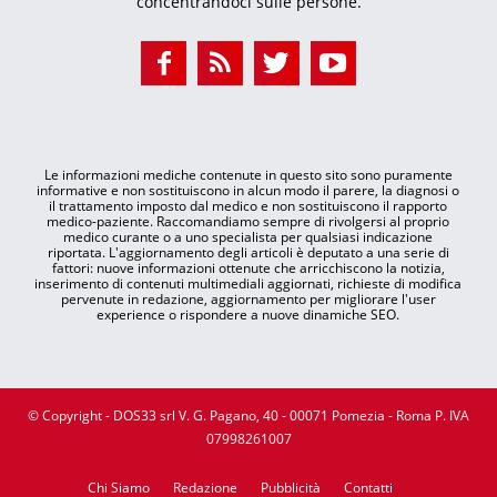
concentrandoci sulle persone.
Le informazioni mediche contenute in questo sito sono puramente
informative e non sostituiscono in alcun modo il parere, la diagnosi o
il trattamento imposto dal medico e non sostituiscono il rapporto
medico-paziente. Raccomandiamo sempre di rivolgersi al proprio
medico curante o a uno specialista per qualsiasi indicazione
riportata. L'aggiornamento degli articoli è deputato a una serie di
fattori: nuove informazioni ottenute che arricchiscono la notizia,
inserimento di contenuti multimediali aggiornati, richieste di modifica
pervenute in redazione, aggiornamento per migliorare l'user
experience o rispondere a nuove dinamiche SEO.
© Copyright - DOS33 srl V. G. Pagano, 40 - 00071 Pomezia - Roma P. IVA
07998261007
Chi Siamo
Redazione
Pubblicità
Contatti