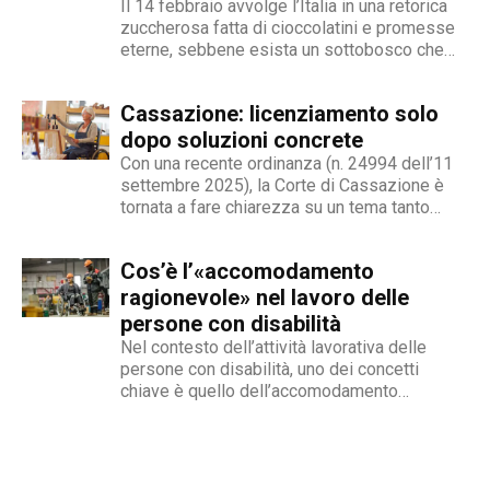
deboli della società, spinto dall'irrefrenabile
Il 14 febbraio avvolge l’Italia in una retorica
curiosità. L’immancabile sete di verità lo
zuccherosa fatta di cioccolatini e promesse
eterne, sebbene esista un sottobosco che
contraddistingue per la dedizione al fact
condanna milioni di individui all’interno di uno
checking in campo giornalistico e come capo
stigma sociale secondo cui l’amore non è né
redattore del nostro magazine online.
Cassazione: licenziamento solo
un’opzione commerciale né un dato di di fatto,
ma...
dopo soluzioni concrete
Con una recente ordinanza (n. 24994 dell’11
settembre 2025), la Corte di Cassazione è
tornata a fare chiarezza su un tema tanto
delicato quanto attuale: la legittimità del
licenziamento nei confronti di un dipendente
Cos’è l’«accomodamento
che, a causa di una sopraggiunta disabilità,
non è più...
ragionevole» nel lavoro delle
persone con disabilità
Nel contesto dell’attività lavorativa delle
persone con disabilità, uno dei concetti
chiave è quello dell’accomodamento
ragionevole. Per AbilityChannel e per
chiunque si occupi di lavoro, diritti umani e
accessibilità, è importante capire che cosa si
intende, quando deve essere applicato e