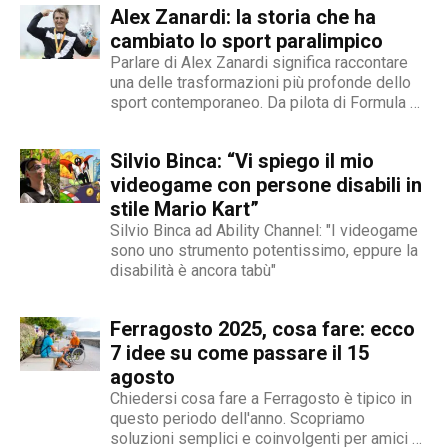
Alex Zanardi: la storia che ha
cambiato lo sport paralimpico
Parlare di Alex Zanardi significa raccontare
una delle trasformazioni più profonde dello
sport contemporaneo. Da pilota di Formula 1
a protagonista assoluto dell’handbike, la sua
storia è diventata un riferimento anche nel
Silvio Binca: “Vi spiego il mio
racconto di Abilitychannel. Dalla Formula 1
all’handbike: cosa è successo Il 15
videogame con persone disabili in
settembre 2001,...
stile Mario Kart”
Silvio Binca ad Ability Channel: "I videogame
sono uno strumento potentissimo, eppure la
disabilità è ancora tabù"
Ferragosto 2025, cosa fare: ecco
7 idee su come passare il 15
agosto
Chiedersi cosa fare a Ferragosto è tipico in
questo periodo dell'anno. Scopriamo
soluzioni semplici e coinvolgenti per amici e