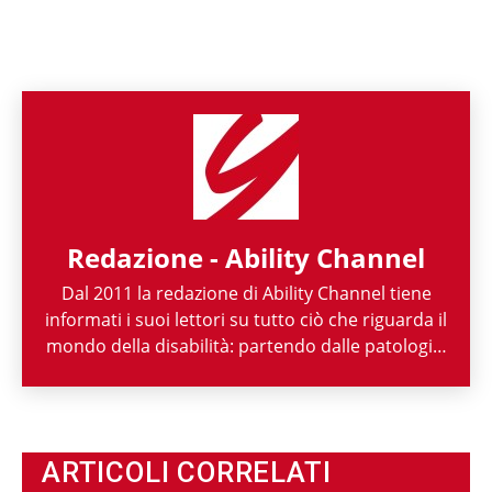
Redazione - Ability Channel
Dal 2011 la redazione di Ability Channel tiene
informati i suoi lettori su tutto ciò che riguarda il
mondo della disabilità: partendo dalle patologie,
passando per le attività di enti ed associazioni,
fino ad arrivare a raccontarne la spettacolarità
sportiva paralimpica. Ability Channel è
l'approccio positivo alla disabilità, una risorsa
ARTICOLI CORRELATI
fondamentale della nostra società.