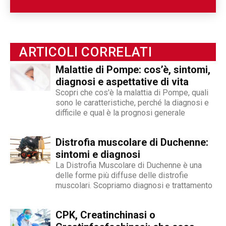
passando per le attività di enti ed associazioni,
fino ad arrivare a raccontarne la spettacolarità
sportiva paralimpica. Ability Channel è
l'approccio positivo alla disabilità, una risorsa
ARTICOLI CORRELATI
fondamentale della nostra società.
Malattie di Pompe: cos’è, sintomi,
diagnosi e aspettative di vita
Scopri che cos'è la malattia di Pompe, quali
sono le caratteristiche, perché la diagnosi e
difficile e qual è la prognosi generale
Distrofia muscolare di Duchenne:
sintomi e diagnosi
La Distrofia Muscolare di Duchenne è una
delle forme più diffuse delle distrofie
muscolari. Scopriamo diagnosi e trattamento
CPK, Creatinchinasi o