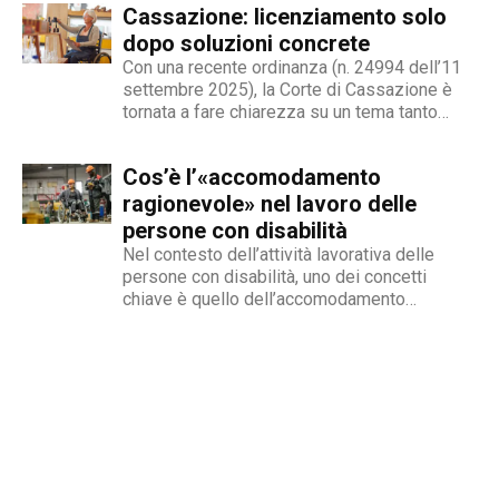
redattore del nostro magazine online.
Cassazione: licenziamento solo
un’opzione commerciale né un dato di di fatto,
ma...
dopo soluzioni concrete
Con una recente ordinanza (n. 24994 dell’11
settembre 2025), la Corte di Cassazione è
tornata a fare chiarezza su un tema tanto
delicato quanto attuale: la legittimità del
licenziamento nei confronti di un dipendente
Cos’è l’«accomodamento
che, a causa di una sopraggiunta disabilità,
non è più...
ragionevole» nel lavoro delle
persone con disabilità
Nel contesto dell’attività lavorativa delle
persone con disabilità, uno dei concetti
chiave è quello dell’accomodamento
ragionevole. Per AbilityChannel e per
chiunque si occupi di lavoro, diritti umani e
accessibilità, è importante capire che cosa si
intende, quando deve essere applicato e
quali sono le...