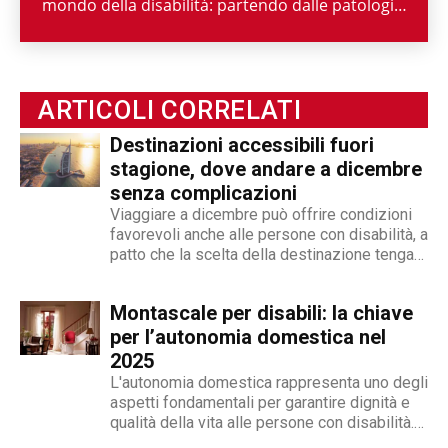
mondo della disabilità: partendo dalle patologie,
passando per le attività di enti ed associazioni,
fino ad arrivare a raccontarne la spettacolarità
sportiva paralimpica. Ability Channel è
l'approccio positivo alla disabilità, una risorsa
ARTICOLI CORRELATI
fondamentale della nostra società.
Destinazioni accessibili fuori
stagione, dove andare a dicembre
senza complicazioni
Viaggiare a dicembre può offrire condizioni
favorevoli anche alle persone con disabilità, a
patto che la scelta della destinazione tenga
conto di clima, infrastrutture e qualità dei
servizi di assistenza. Non si tratta soltanto di
Montascale per disabili: la chiave
accessibilità architettonica, ma di continuità
dei trasporti, informazione chiara,...
per l’autonomia domestica nel
2025
L'autonomia domestica rappresenta uno degli
aspetti fondamentali per garantire dignità e
qualità della vita alle persone con disabilità.
In Italia, secondo i dati ISTAT più recenti,