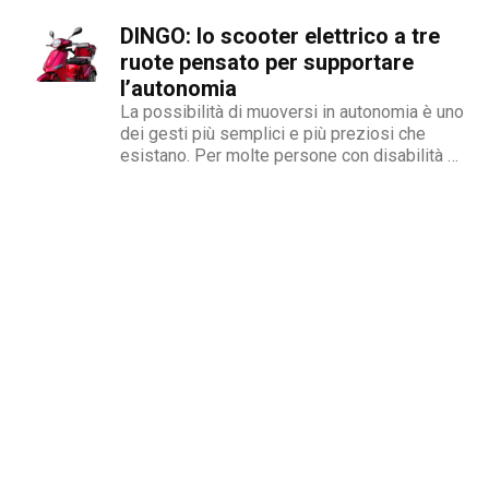
sono oltre 3 milioni le persone che convivono
DINGO: lo scooter elettrico a tre
con forme di disabilità, un numero che
evidenzia l'importanza di...
ruote pensato per supportare
l’autonomia
La possibilità di muoversi in autonomia è uno
dei gesti più semplici e più preziosi che
esistano. Per molte persone con disabilità o
con ridotta mobilità, l’autonomia passa anche
attraverso l’aiuto della tecnologia.Il DINGO,
scooter elettrico a tre ruote disponibile nei
modelli BN023 GREY...