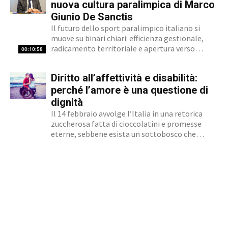
all’handbike: cosa è successo Il 15 settembre
nuova cultura paralimpica di Marco
2001,...
Giunio De Sanctis
Il futuro dello sport paralimpico italiano si
muove su binari chiari: efficienza gestionale,
radicamento territoriale e apertura verso
00:10:58
l'innovazione. Marco Giunio De Sanctis, alla
guida del Comitato Italiano Paralimpico (CIP),
Diritto all’affettività e disabilità:
ha delineato una strategia che punta a
trasformare il movimento da ente di gestione...
perché l’amore è una questione di
dignità
Il 14 febbraio avvolge l’Italia in una retorica
zuccherosa fatta di cioccolatini e promesse
eterne, sebbene esista un sottobosco che
condanna milioni di individui all’interno di uno
stigma sociale secondo cui l’amore non è né
un’opzione commerciale né un dato di di fatto,
ma...