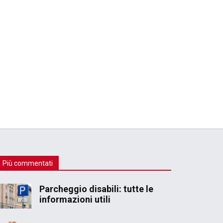
Più commentati
Parcheggio disabili: tutte le
informazioni utili