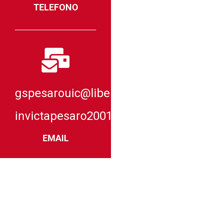
TELEFONO
gspesarouic@libero.it
invictapesaro2001@comitatoparalimpic
EMAIL