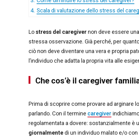
3.
Come diminuire lo stress del caregiver?
4.
Scala di valutazione dello stress del careg
Lo
stress del caregiver
non deve essere una 
stressa osservazione. Già perché, per quanto 
ciò non deve diventare una vera e propria pat
l’individuo che adatta la propria vita alle esige
Che cos’è il caregiver famili
Prima di scoprire come provare ad arginare l
parlando. Con il termine
caregiver
indichiamo 
regolamentata a dovere: sostanzialmente è 
giornalmente
di un individuo malato e/o con d