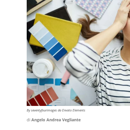
By seventyfourimages da Envato Elements
di
Angelo Andrea Vegliante