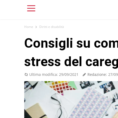
Home
Diritti e disabilità
Consigli su com
stress del careg
Redazione:
Ultima modifica:
29/09/2021
27/09