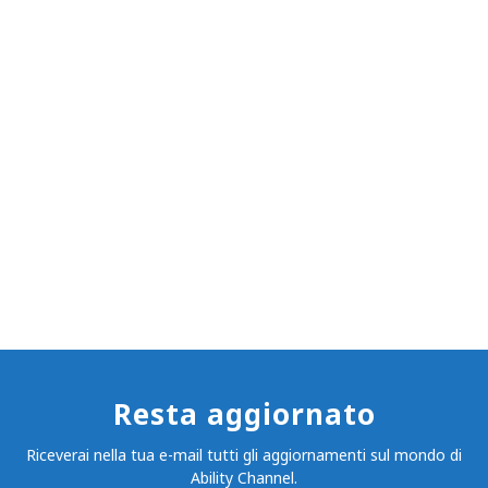
Resta aggiornato
Riceverai nella tua e-mail tutti gli aggiornamenti sul mondo di
Ability Channel.