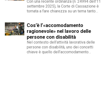
Con una recente ordinanza (n. 24994 dell’11
settembre 2025), la Corte di Cassazione è
tornata a fare chiarezza su un tema tanto
delicato quanto attuale: la legittimità del
licenziamento nei confronti di un dipendente
Cos’è l’«accomodamento
che, a causa di una sopraggiunta disabilità,
non è più...
ragionevole» nel lavoro delle
persone con disabilità
Nel contesto dell’attività lavorativa delle
persone con disabilità, uno dei concetti
chiave è quello dell’accomodamento
ragionevole. Per AbilityChannel e per
chiunque si occupi di lavoro, diritti umani e
accessibilità, è importante capire che cosa si
intende, quando deve essere applicato e
quali sono le...