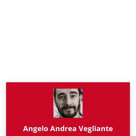
Angelo Andrea Vegliante