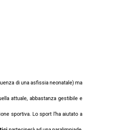
eguenza di una asfissia neonatale) ma
uella attuale, abbastanza gestibile e
one sportiva. Lo sport l’ha aiutato a
ici
parteciperà ad una paralimpiade,