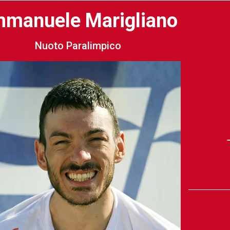
manuele Marigliano
Nuoto Paralimpico