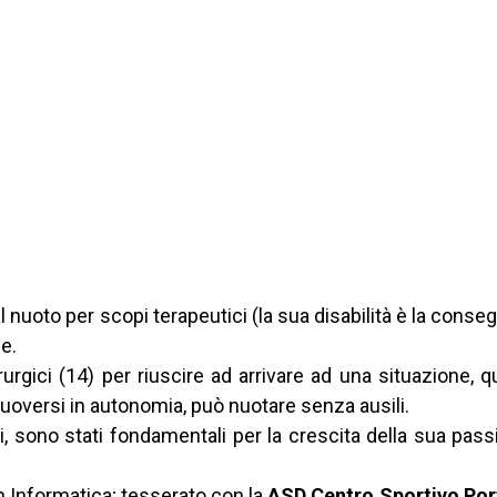
l nuoto per scopi terapeutici (la sua disabilità è la cons
e.
irurgici (14) per riuscire ad arrivare ad una situazione, q
uoversi in autonomia, può nuotare senza ausili.
i, sono stati fondamentali per la crescita della sua passi
 Informatica; tesserato con la
ASD Centro Sportivo Port