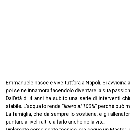
Emmanuele nasce e vive tutt’ora a Napoli. Si avvicina a
poi se ne innamora facendolo diventare la sua passion
Dall’età di 4 anni ha subito una serie di interventi ch
stabile. L’acqua lo rende “
libero al 100%
” perché può m
La famiglia, che da sempre lo sostiene, e gli allenator
puntare a livelli alti e a farlo anche nella vita.
Diplomato come perito tecnico, ora segue un Master in