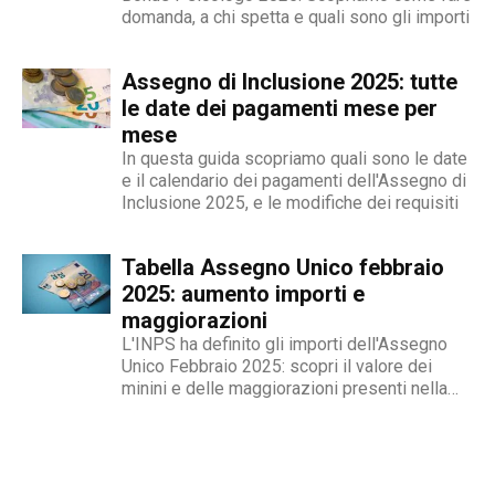
contraddistingue per la dedizione al fact
domanda, a chi spetta e quali sono gli importi
checking in campo giornalistico e come capo
redattore del nostro magazine online.
Assegno di Inclusione 2025: tutte
le date dei pagamenti mese per
mese
In questa guida scopriamo quali sono le date
e il calendario dei pagamenti dell'Assegno di
Inclusione 2025, e le modifiche dei requisiti
Tabella Assegno Unico febbraio
2025: aumento importi e
maggiorazioni
L'INPS ha definito gli importi dell'Assegno
Unico Febbraio 2025: scopri il valore dei
minini e delle maggiorazioni presenti nella
tabella