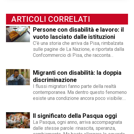
sportiva paralimpica. Ability Channel è
l'approccio positivo alla disabilità, una risorsa
ARTICOLI CORRELATI
fondamentale della nostra società.
Persone con disabilità e lavoro: il
vuoto lasciato dalle istituzioni
C’è una storia che arriva da Pisa, rimbalzata
sulle pagine de La Nazione, e riportata dalla
Confcommercio di Pisa, che racconta
perfettamente dove nasce e dove si arena la
gestione dell'inserimento lavorativo delle
Migranti con disabilità: la doppia
persone con disabilità in Italia. Una madre e
un padre hanno deciso...
discriminazione
I flussi migratori fanno parte della realtà
contemporanea. Ma dentro questo fenomeno
esiste una condizione ancora poco visibile:
quella delle persone migranti con disabilità,
esposte a una doppia fragilità che spesso si
Il significato della Pasqua oggi
traduce in discriminazione intersezionale.
Perché il fenomeno esiste Le cause sono
La Pasqua, ogni anno, arriva accompagnata
diverse e spesso...
dalle stesse parole: rinascita, speranza,