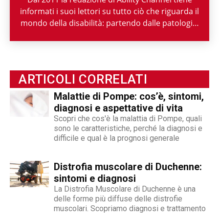
informati i suoi lettori su tutto ciò che riguarda il
mondo della disabilità: partendo dalle patologie,
passando per le attività di enti ed associazioni,
fino ad arrivare a raccontarne la spettacolarità
sportiva paralimpica. Ability Channel è
l'approccio positivo alla disabilità, una risorsa
ARTICOLI CORRELATI
fondamentale della nostra società.
Malattie di Pompe: cos’è, sintomi,
diagnosi e aspettative di vita
Scopri che cos'è la malattia di Pompe, quali
sono le caratteristiche, perché la diagnosi e
difficile e qual è la prognosi generale
Distrofia muscolare di Duchenne:
sintomi e diagnosi
La Distrofia Muscolare di Duchenne è una
delle forme più diffuse delle distrofie
muscolari. Scopriamo diagnosi e trattamento