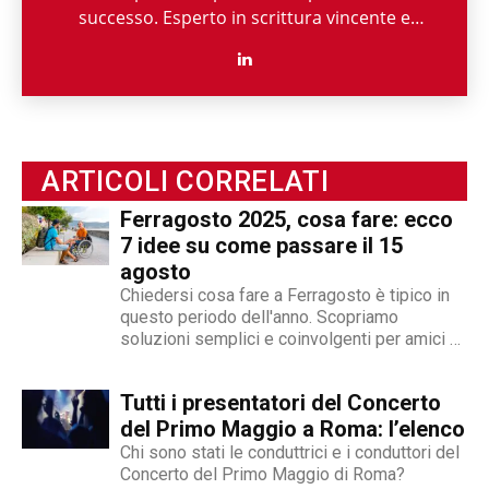
successo. Esperto in scrittura vincente e
comunicazione digitale, è innamorato della
parola e delle sue innumerevoli sfaccettature
dal 1983. La vita gli ha messo davanti sfide
titaniche e lui ha risposto con le sue armi più
potenti: resilienza e spirito di abnegazione.
Secondo la sua forma mentis, il contenuto
ARTICOLI CORRELATI
migliore è quello che deve ancora scrivere.
Ferragosto 2025, cosa fare: ecco
7 idee su come passare il 15
agosto
Chiedersi cosa fare a Ferragosto è tipico in
questo periodo dell'anno. Scopriamo
soluzioni semplici e coinvolgenti per amici e
famiglia
Tutti i presentatori del Concerto
del Primo Maggio a Roma: l’elenco
Chi sono stati le conduttrici e i conduttori del
Concerto del Primo Maggio di Roma?