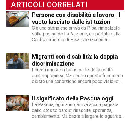
ARTICOLI CORRELATI
permettono di spaziare tra giornalismo,
videogiornalismo e speakeraggio radiofonico. La
Persone con disabilità e lavoro: il
sua impronta stilistica è da sempre al servizio
vuoto lasciato dalle istituzioni
dei temi sociali: si fa portavoce delle fasce più
C’è una storia che arriva da Pisa, rimbalzata
deboli della società, spinto dall'irrefrenabile
sulle pagine de La Nazione, e riportata dalla
Confcommercio di Pisa, che racconta
curiosità. L’immancabile sete di verità lo
perfettamente dove nasce e dove si arena la
contraddistingue per la dedizione al fact
gestione dell'inserimento lavorativo delle
checking in campo giornalistico e come capo
Migranti con disabilità: la doppia
persone con disabilità in Italia. Una madre e
redattore del nostro magazine online.
un padre hanno deciso...
discriminazione
I flussi migratori fanno parte della realtà
contemporanea. Ma dentro questo fenomeno
esiste una condizione ancora poco visibile:
quella delle persone migranti con disabilità,
esposte a una doppia fragilità che spesso si
Il significato della Pasqua oggi
traduce in discriminazione intersezionale.
Perché il fenomeno esiste Le cause sono
La Pasqua, ogni anno, arriva accompagnata
diverse e spesso...
dalle stesse parole: rinascita, speranza,
cambiamento. Ma basta allargare lo sguardo
oltre le nostre abitudini per capire quanto
queste parole rischino di perdere significato.