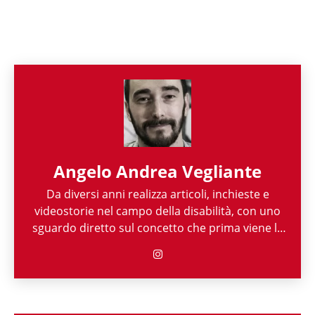
Angelo Andrea Vegliante
Da diversi anni realizza articoli, inchieste e
videostorie nel campo della disabilità, con uno
sguardo diretto sul concetto che prima viene la
persona e poi la sua disabilità. Grazie alla sua
esperienza nel mondo associazionistico italiano
e internazionale, Angelo Andrea Vegliante ha
potuto allargare le proprie competenze,
ottenendo capacità eclettiche che gli